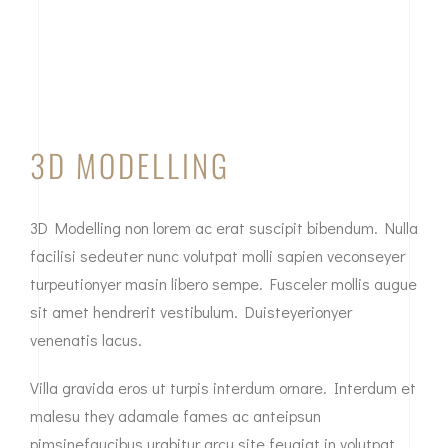
3D MODELLING
3D Modelling non lorem ac erat suscipit bibendum. Nulla
facilisi sedeuter nunc volutpat molli sapien veconseyer
turpeutionyer masin libero sempe. Fusceler mollis augue
sit amet hendrerit vestibulum. Duisteyerionyer
venenatis lacus.
Villa gravida eros ut turpis interdum ornare. Interdum et
malesu they adamale fames ac anteipsun
pimsinefaucibus urabitur arcu site feugiat in volutpat.